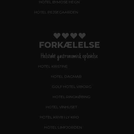
HOTEL BYMOSE HEGN
, HELSINGE
HOTEL PEJSEGAARDEN
, BRÆDSTRUP
FORKÆLELSE
Helstøbt gastronomisk oplevelse
HOTEL KIRSTINE
, NÆSTVED - NYHED!
HOTEL DAGMAR
, RIBE
GOLF HOTEL VIBORG
HOTEL RINGKØBING
HOTEL VINHUSET
, NÆSTVED
HOTEL KRYB I LY KRO
, FREDERICIA
HOTEL LIMFJORDEN
, THISTED