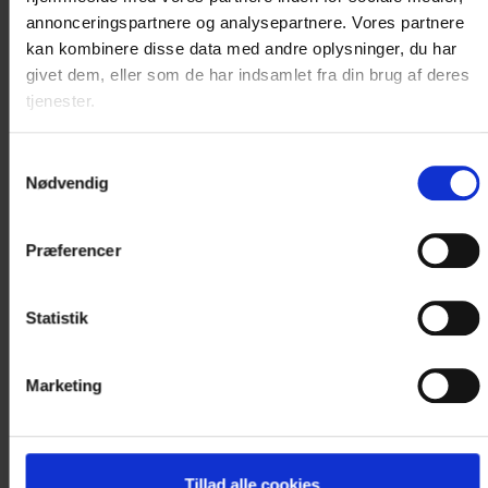
annonceringspartnere og analysepartnere. Vores partnere
kan kombinere disse data med andre oplysninger, du har
givet dem, eller som de har indsamlet fra din brug af deres
ONLINE BOOKING
tjenester.
IKKE MULIGT
Samtykkevalg
Nødvendig
PÅ DEN VALGTE
DATO
Præferencer
Det er ikke muligt at booke online på
Statistik
nuværende tidspunkt.
Kontakt os for booking og nærmere
Marketing
information på +45 7452 4030
eller..
Tillad alle cookies