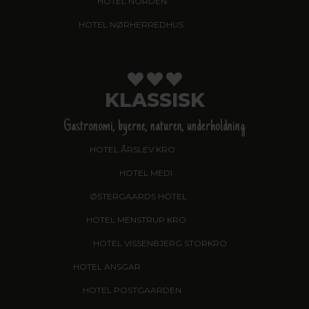
HOTEL NORDEN
, HADERSLEV
HOTEL NØRHERREDHUS
, NORDBORG
KLASSISK
Gastronomi, byerne, naturen, underholdning
HOTEL ÅRSLEV KRO
, BRABRAND
HOTEL MEDI
, IKAST
ØSTERGAARDS HOTEL
, HERNING
HOTEL MENSTRUP KRO
, NÆSTVED
HOTEL VISSENBJERG STORKRO
HOTEL ANSGAR
, GARNI HOTEL, ESBJERG
HOTEL POSTGAARDEN
, FREDERICIA