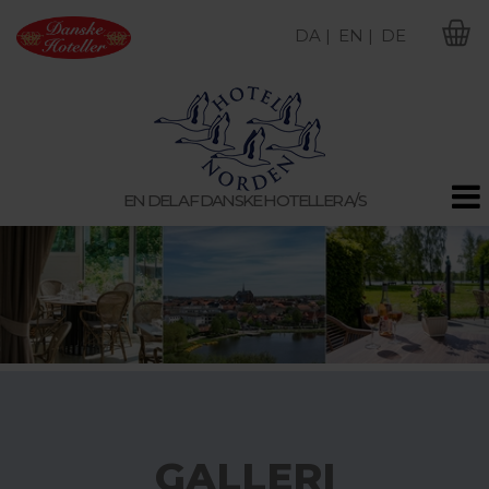
DA |
EN |
DE
M
EN DEL AF DANSKE HOTELLER A/S
GALLERI