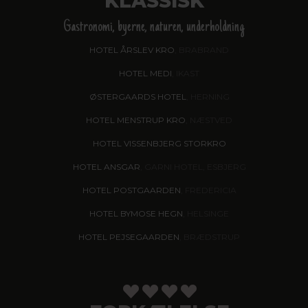
KLASSISK
Gastronomi, byerne, naturen, underholdning
HOTEL ÅRSLEV KRO
, BRABRAND
HOTEL MEDI
, IKAST
ØSTERGAARDS HOTEL
, HERNING
HOTEL MENSTRUP KRO
, NÆSTVED
HOTEL VISSENBJERG STORKRO
HOTEL ANSGAR
, GARNI HOTEL, ESBJERG
HOTEL POSTGAARDEN
, FREDERICIA
HOTEL BYMOSE HEGN
, HELSINGE
HOTEL PEJSEGAARDEN
, BRÆDSTRUP