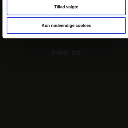
PERSONDATAPOLITIK
Tillad valgte
COOKIEPOLITIK
JOB PÅ HOTELLET
Kun nødvendige cookies
DANSKE HOTELLER
FIND OS