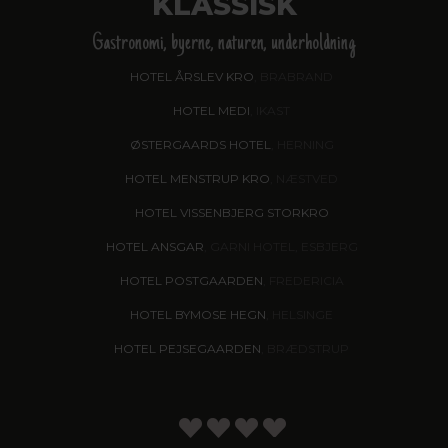
KLASSISK
Gastronomi, byerne, naturen, underholdning
HOTEL ÅRSLEV KRO
, BRABRAND
HOTEL MEDI
, IKAST
ØSTERGAARDS HOTEL
, HERNING
HOTEL MENSTRUP KRO
, NÆSTVED
HOTEL VISSENBJERG STORKRO
HOTEL ANSGAR
, GARNI HOTEL, ESBJERG
HOTEL POSTGAARDEN
, FREDERICIA
HOTEL BYMOSE HEGN
, HELSINGE
HOTEL PEJSEGAARDEN
, BRÆDSTRUP