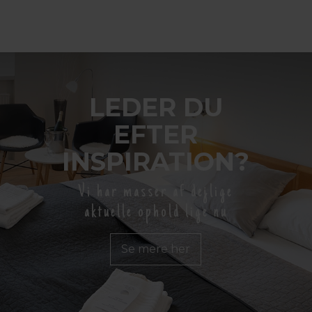
LEDER DU
EFTER
INSPIRATION?
Vi har masser af dejlige
aktuelle ophold lige nu
Se mere her