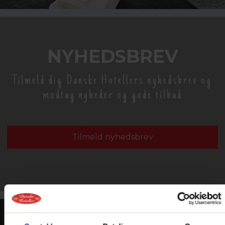
NYHEDSBREV
Tilmeld dig Danske Hotellers nyhedsbrev og
modtag nyheder og gode tilbud
Tilmeld nyhedsbrev