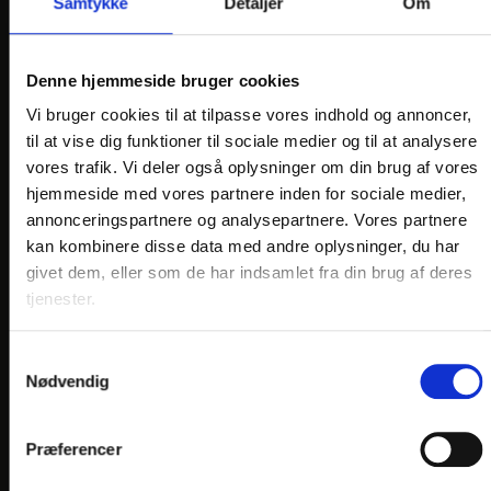
Samtykke
Detaljer
Om
KONTAKT
Hotel Norden
Storegade 55
Denne hjemmeside bruger cookies
DK-6100 Haderslev
Vi bruger cookies til at tilpasse vores indhold og annoncer,
til at vise dig funktioner til sociale medier og til at analysere
Telefon: +45 7452 4030
vores trafik. Vi deler også oplysninger om din brug af vores
E-mail:
info@
hotelnorden.dk
hjemmeside med vores partnere inden for sociale medier,
En del af:
annonceringspartnere og analysepartnere. Vores partnere
kan kombinere disse data med andre oplysninger, du har
givet dem, eller som de har indsamlet fra din brug af deres
tjenester.
Samtykkevalg
Nødvendig
LINKS
PRAKTISK INFO
Præferencer
GENERELLE BESTEMMELSER