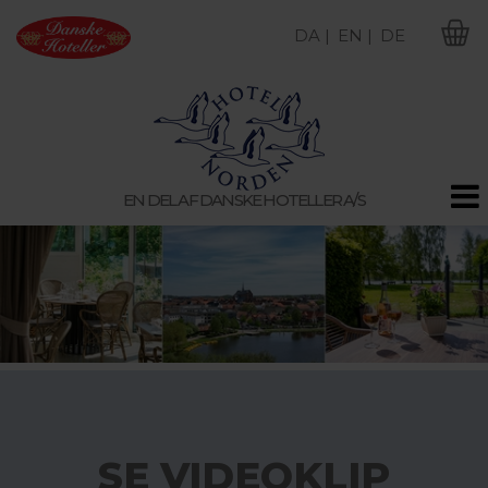
DA |
EN |
DE
M
EN DEL AF DANSKE HOTELLER A/S
SE VIDEOKLIP