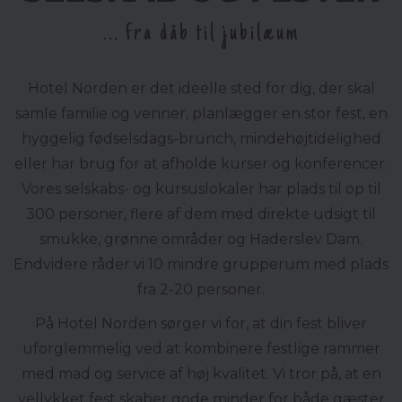
... fra dåb til jubilæum
Hotel Norden er det ideelle sted for dig, der skal
samle familie og venner, planlægger en stor fest, en
hyggelig fødselsdags-brunch, mindehøjtidelighed
eller har brug for at afholde kurser og konferencer.
Vores selskabs- og kursuslokaler har plads til op til
300 personer, flere af dem med direkte udsigt til
smukke, grønne områder og Haderslev Dam.
Endvidere råder vi 10 mindre grupperum med plads
fra 2-20 personer.
På Hotel Norden sørger vi for, at din fest bliver
uforglemmelig ved at kombinere festlige rammer
med mad og service af høj kvalitet. Vi tror på, at en
vellykket fest skaber gode minder for både gæster