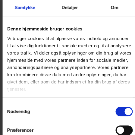
Samtykke
Detaljer
Om
KLASSISK JULEBUFFET
Denne hjemmeside bruger cookies
Lad Hotel Norden stå for maden, mens I nyder
Vi bruger cookies til at tilpasse vores indhold og annoncer,
nærværet og det gode selskab. Træd ind i en hyggelig
til at vise dig funktioner til sociale medier og til at analysere
julestemning og glæd jer til vores store julebuffet med
vores trafik. Vi deler også oplysninger om din brug af vores
alle de klassiske favoritter – tilberedt med omtanke og
hjemmeside med vores partnere inden for sociale medier,
masser af julens smag.
annonceringspartnere og analysepartnere. Vores partnere
kan kombinere disse data med andre oplysninger, du har
givet dem, eller som de har indsamlet fra din brug af deres
Se menu
tjenester.
Samtykkevalg
Nødvendig
Præferencer