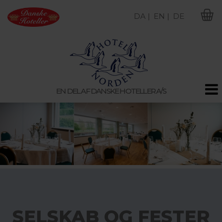
DA |
EN |
DE
M
EN DEL AF DANSKE HOTELLER A/S
SELSKAB OG FESTER