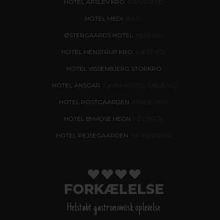
HOTEL ÅRSLEV KRO
, BRABRAND
HOTEL MEDI
, IKAST
ØSTERGAARDS HOTEL
, HERNING
HOTEL MENSTRUP KRO
, NÆSTVED
HOTEL VISSENBJERG STORKRO
HOTEL ANSGAR
, GARNI HOTEL, ESBJERG
HOTEL POSTGAARDEN
, FREDERICIA
HOTEL BYMOSE HEGN
, HELSINGE
HOTEL PEJSEGAARDEN
, BRÆDSTRUP
FORKÆLELSE
Helstøbt gastronomisk oplevelse