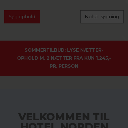
Nulstil søgning
SOMMERTILBUD: LYSE NÆTTER-
OPHOLD M. 2 NÆTTER FRA KUN 1.245,-
PR. PERSON
VELKOMMEN TIL
HOTEL NORDEN