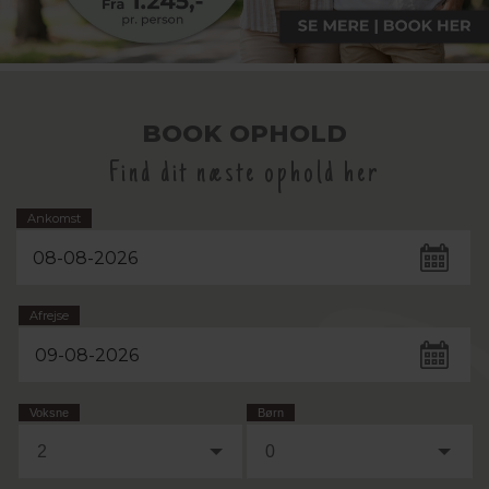
BOOK OPHOLD
Find dit næste ophold her
Ankomst
Afrejse
Voksne
Børn
2
0