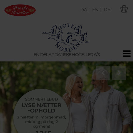
DA |
EN |
DE
M
EN DEL AF DANSKE HOTELLER A/S