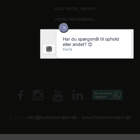
GOLF HOTEL VIBORG
HOTEL RINGKØBING
HOTEL VINHUSET
, NÆSTVED
HOTEL KRYB I LY KRO
, FREDERICIA
HOTEL LIMFJORDEN
, THISTED
E-mail:
info@
hotelnorden.dk
|
www.hotelnorden.dk