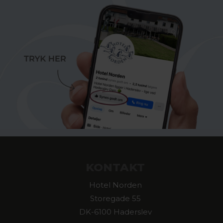
KONTAKT
Hotel Norden
Storegade 55
DK-6100 Haderslev