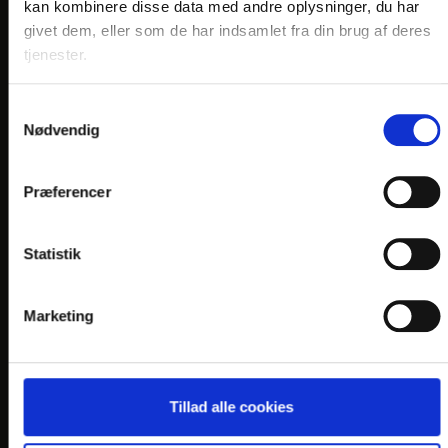
KONTAKT
kan kombinere disse data med andre oplysninger, du har
givet dem, eller som de har indsamlet fra din brug af deres
Hotel Norden
tjenester.
Storegade 55
DK-6100 Haderslev
Samtykkevalg
Nødvendig
Telefon: +45 7452 4030
E-mail:
info@
hotelnorden.dk
Præferencer
En del af:
Statistik
Marketing
LINKS
PRAKTISK INFO
Tillad alle cookies
GENERELLE BESTEMMELSER