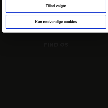
PERSONDATAPOLITIK
Tillad valgte
COOKIEPOLITIK
JOB PÅ HOTELLET
Kun nødvendige cookies
DANSKE HOTELLER
FIND OS