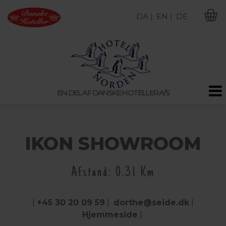
DA |
EN |
DE
M
EN DEL AF DANSKE HOTELLER A/S
IKON SHOWROOM
Afstand: 0.31 Km
|
+45 30 20 09 59
|
dorthe@seide.dk
|
Hjemmeside
|