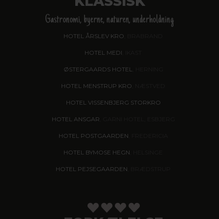
KLASSISK
Gastronomi, byerne, naturen, underholdning
HOTEL ÅRSLEV KRO
, BRABRAND
HOTEL MEDI
, IKAST
ØSTERGAARDS HOTEL
, HERNING
HOTEL MENSTRUP KRO
, NÆSTVED
HOTEL VISSENBJERG STORKRO
HOTEL ANSGAR
, GARNI HOTEL, ESBJERG
HOTEL POSTGAARDEN
, FREDERICIA
HOTEL BYMOSE HEGN
, HELSINGE
HOTEL PEJSEGAARDEN
, BRÆDSTRUP