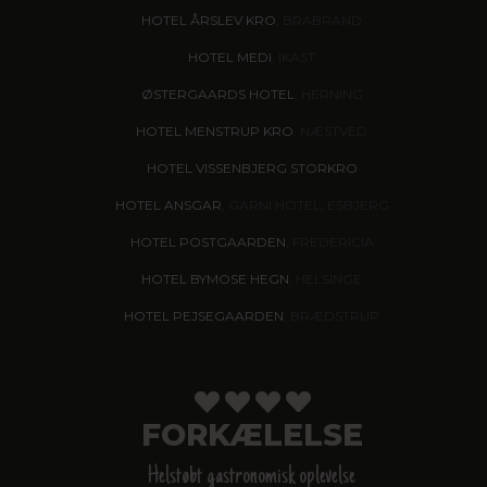
HOTEL ÅRSLEV KRO
, BRABRAND
HOTEL MEDI
, IKAST
ØSTERGAARDS HOTEL
, HERNING
HOTEL MENSTRUP KRO
, NÆSTVED
HOTEL VISSENBJERG STORKRO
HOTEL ANSGAR
, GARNI HOTEL, ESBJERG
HOTEL POSTGAARDEN
, FREDERICIA
HOTEL BYMOSE HEGN
, HELSINGE
HOTEL PEJSEGAARDEN
, BRÆDSTRUP
FORKÆLELSE
Helstøbt gastronomisk oplevelse