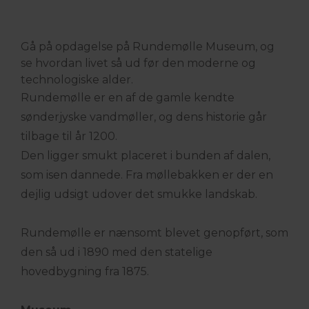
Gå på opdagelse på Rundemølle Museum, og
se hvordan livet så ud før den moderne og
technologiske alder.
Rundemølle er en af de gamle kendte
sønderjyske vandmøller, og dens historie går
tilbage til år 1200.
Den ligger smukt placeret i bunden af dalen,
som isen dannede. Fra møllebakken er der en
dejlig udsigt udover det smukke landskab.
Rundemølle er nænsomt blevet genopført, som
den så ud i 1890 med den statelige
hovedbygning fra 1875.