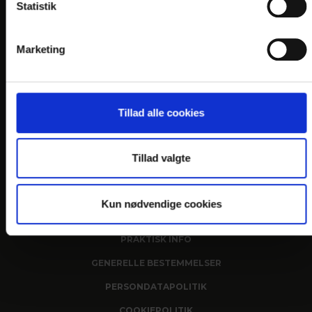
Statistik
Storegade 55
DK-6100 Haderslev
Marketing
Telefon: +45 7452 4030
E-mail:
info@
hotelnorden.dk
En del af:
Tillad alle cookies
Tillad valgte
Kun nødvendige cookies
LINKS
PRAKTISK INFO
GENERELLE BESTEMMELSER
PERSONDATAPOLITIK
COOKIEPOLITIK