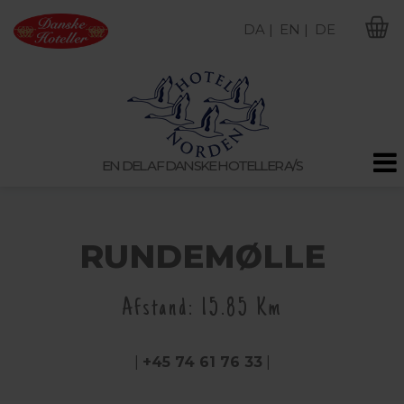
DA |
EN |
DE
M
EN DEL AF DANSKE HOTELLER A/S
RUNDEMØLLE
Afstand: 15.85 Km
|
+45 74 61 76 33
|