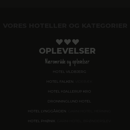
VORES HOTELLER OG KATEGORIER
OPLEVELSER
Nærområde og oplevelser
HOTEL VILDBJERG
HOTEL FALKEN
, VIDEBÆK
HOTEL HJALLERUP KRO
DRONNINGLUND HOTEL
HOTEL LYNGGÅRDEN
, GARNI HOTEL, HERNING
HOTEL PHØNIX
, GARNI HOTEL, BRØNDERSLEV